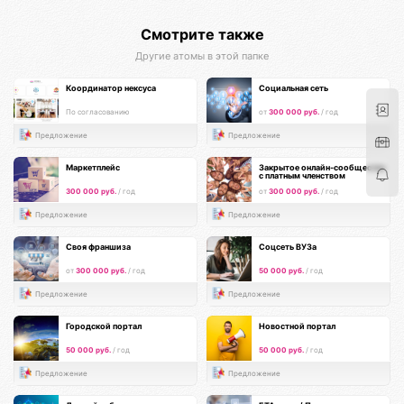
Смотрите также
Другие атомы в этой папке
Координатор нексуса
Социальная сеть
По согласованию
от
300 000 руб.
/ год
Предложение
Предложение
Маркетплейс
Закрытое онлайн-сообщество
с платным членством
300 000 руб.
/ год
от
300 000 руб.
/ год
Предложение
Предложение
Своя франшиза
Соцсеть ВУЗа
от
300 000 руб.
/ год
50 000 руб.
/ год
Предложение
Предложение
Городской портал
Новостной портал
50 000 руб.
/ год
50 000 руб.
/ год
Предложение
Предложение