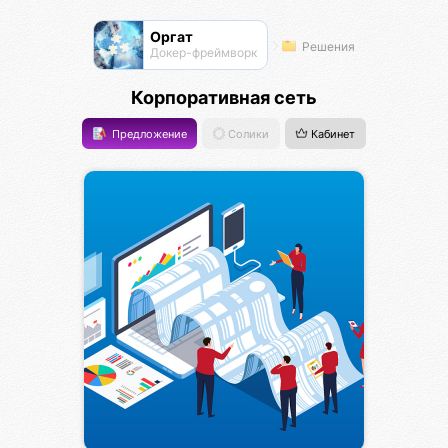
Оргат
Решения
Докер-фреймворк
Корпоративная сеть
Предложение
Солики
Кабинет