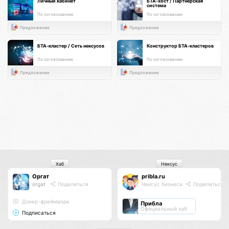
Личный кабинет
БТА-хост / Партнерская
система
По согласованию
По согласованию
Предложение
Предложение
БТА-кластер / Сеть нексусов
Конструктор БТА-кластеров
По согласованию
По согласованию
Предложение
Предложение
Хаб
Нексус
Оргат
pribla.ru
orgat
Поделиться
Нексус бизнеса
Поделиться
Докер-фреймворк
Прибла
Официальный хаб
Подписаться