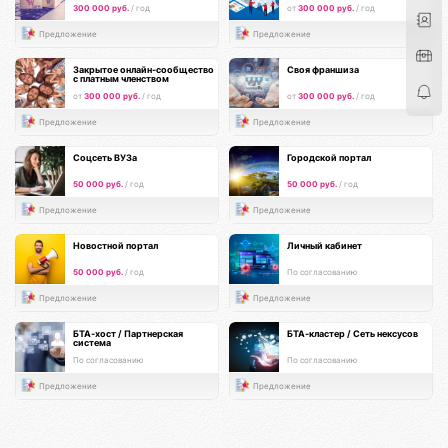
300 000 руб.
/ год
от
300 000 руб.
/ год
Предложение
Предложение
Закрытое онлайн-сообщество
Своя франшиза
с платным членством
от
300 000 руб.
/ год
от
300 000 руб.
/ год
Предложение
Предложение
Соцсеть ВУЗа
Городской портал
50 000 руб.
/ год
50 000 руб.
/ год
Предложение
Предложение
Новостной портал
Личный кабинет
50 000 руб.
/ год
По согласованию
Предложение
Предложение
БТА-хост / Партнерская
БТА-кластер / Сеть нексусов
система
По согласованию
По согласованию
Предложение
Предложение