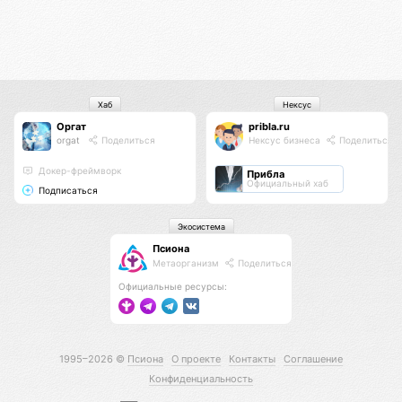
Хаб
Нексус
Оргат
pribla.ru
orgat
Поделиться
Нексус бизнеса
Поделиться
Докер-фреймворк
Прибла
Официальный хаб
Подписаться
Экосистема
Псиона
Метаорганизм
Поделиться
Официальные ресурсы:
1995–2026 ©
Псиона
О проекте
Контакты
Соглашение
Конфиденциальность