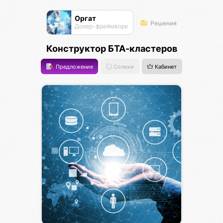
Оргат
Решения
Докер-фреймворк
Конструктор БТА-кластеров
Предложение
Солики
Кабинет