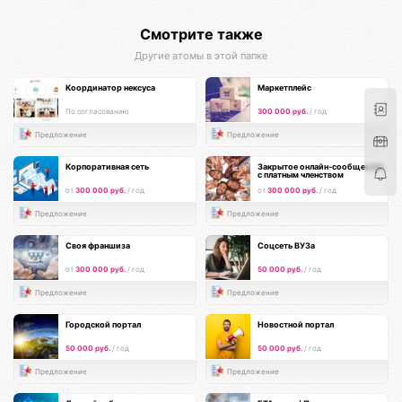
Смотрите также
Другие атомы в этой папке
Координатор нексуса
Маркетплейс
По согласованию
300 000 руб.
/ год
Предложение
Предложение
Корпоративная сеть
Закрытое онлайн-сообщество
с платным членством
от
300 000 руб.
/ год
от
300 000 руб.
/ год
Предложение
Предложение
Своя франшиза
Соцсеть ВУЗа
от
300 000 руб.
/ год
50 000 руб.
/ год
Предложение
Предложение
Городской портал
Новостной портал
50 000 руб.
/ год
50 000 руб.
/ год
Предложение
Предложение