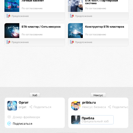
Личный кабинет
БТА-хост / Партнерская
система
По согласованию
По согласованию
Предложение
Предложение
БТА-кластер / Сеть нексусов
Конструктор БТА-кластеров
По согласованию
По согласованию
Предложение
Предложение
Хаб
Нексус
Оргат
pribla.ru
orgat
Поделиться
Нексус бизнеса
Поделиться
Докер-фреймворк
Прибла
Официальный хаб
Подписаться