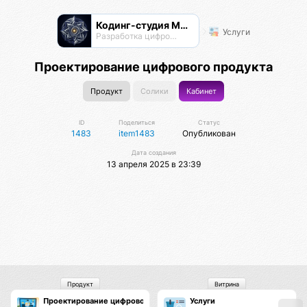
Кодинг-студия Магнатор
Услуги
Разработка цифровых продуктов
Проектирование цифрового продукта
Продукт
Солики
Кабинет
ID
Поделиться
Статус
1483
item1483
Опубликован
Дата создания
13 апреля 2025 в 23:39
Продукт
Витрина
Проектирование цифрового продукта
Услуги