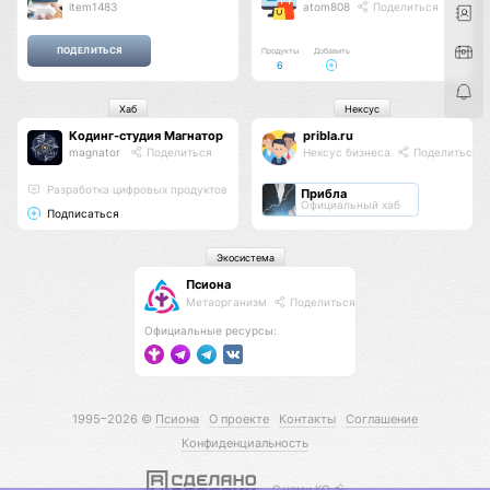
item1483
atom808
Поделиться
Продукты
Добавить
6
Хаб
Нексус
Кодинг-студия Магнатор
pribla.ru
magnator
Поделиться
Нексус бизнеса
Поделиться
Разработка цифровых продуктов
Прибла
Официальный хаб
Подписаться
Экосистема
Псиона
Метаорганизм
Поделиться
Официальные ресурсы:
1995–2026 ©
Псиона
О проекте
Контакты
Соглашение
Конфиденциальность
С нами КО 🕉️