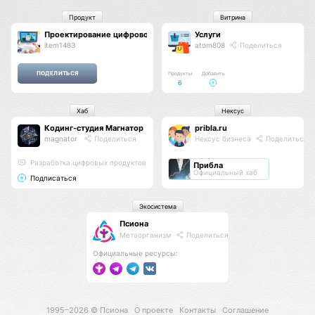
Продукт
Витрина
Проектирование цифрового продукта
Услуги
item1483
atom808
Поделиться
Продукты
Добавить
6
Хаб
Нексус
Кодинг-студия Магнатор
pribla.ru
magnator
Поделиться
Нексус бизнеса
Поделиться
Разработка цифровых продуктов
Прибла
Официальный хаб
Подписаться
Экосистема
Псиона
Метаорганизм
Поделиться
Официальные ресурсы:
1995–2026 ©
Псиона
О проекте
Контакты
Соглашение