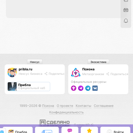
Нексус
Экосистема
pribla.ru
Псиона
Нексус бизнеса
Поделиться
Метаорганизм
Поделиться
Официальные ресурсы:
Прибла
Официальный хаб
1995–2026 ©
Псиона
О проекте
Контакты
Соглашение
Конфиденциальность
С нами КО 🕉️
Прибла
Войти