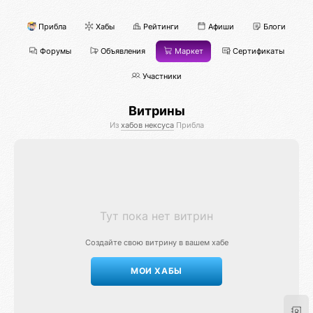
Прибла
Хабы
Рейтинги
Афиши
Блоги
Форумы
Объявления
Маркет
Сертификаты
Участники
Витрины
Из
хабов нексуса
Прибла
Тут пока нет витрин
Создайте свою витрину в вашем хабе
МОИ ХАБЫ