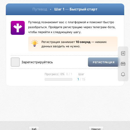
Путевод
•
Шаг 1
—
Быстрый старт
Путевод познакомит вас с платформой и поможет быстро
разобраться. Пройдите регистрацию через телеграм-бота,
чтобы перейти к следующему шагу.
Регистрация занимает
10 секунд
— никаких
данных вводить не нужно.
Зарегистрируйтесь
РЕГИСТРАЦИЯ
Прогресс: 0%
0 / 1
Шаг
1
/ 15
Хаб
Нексус