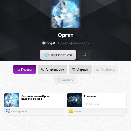
Оргат
orgat
Докер-фреймворк
Подписаться
Главная
Активности
Маркет
Альбомы
Солики
Сертификация Оргат-
Решения
разработчиков
13 атомов
Сертификатор
Папка