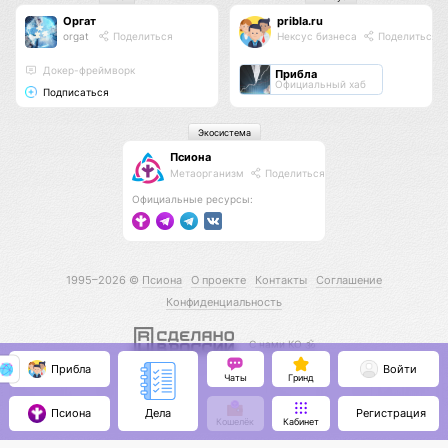
Оргат
pribla.ru
orgat
Поделиться
Нексус бизнеса
Поделиться
Докер-фреймворк
Прибла
Официальный хаб
Подписаться
Экосистема
Псиона
Метаорганизм
Поделиться
Официальные ресурсы:
1995–2026 ©
Псиона
О проекте
Контакты
Соглашение
Конфиденциальность
С нами КО 🕉️
Прибла
Войти
Чаты
Гринд
Псиона
Регистрация
Дела
Кошелёк
Кабинет