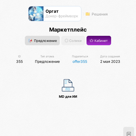
Оргат
Решения
Докер-фреймворк
Маркетплейс
Предложение
Солики
Кабинет
ID
Тип атома
Поделиться
Дата создания
355
Предложение
offer355
2 мая 2023
MD для ИИ