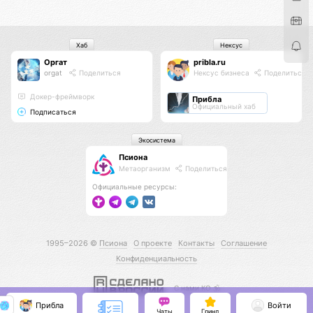
Хаб
Нексус
Оргат
pribla.ru
orgat
Поделиться
Нексус бизнеса
Поделиться
Докер-фреймворк
Прибла
Официальный хаб
Подписаться
Экосистема
Псиона
Метаорганизм
Поделиться
Официальные ресурсы:
1995–2026 ©
Псиона
О проекте
Контакты
Соглашение
Конфиденциальность
С нами КО 🕉️
Прибла
Войти
Чаты
Гринд