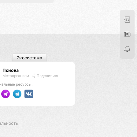
Экосистема
Псиона
Метаорганизм
Поделиться
иальные ресурсы:
альность