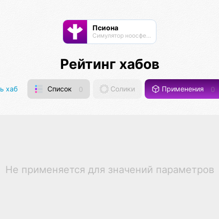
Псиона
Cимулятор ноосферы
Рейтинг хабов
ь хаб
Список
0
Солики
Применения
0
Не применяется для значений параметров