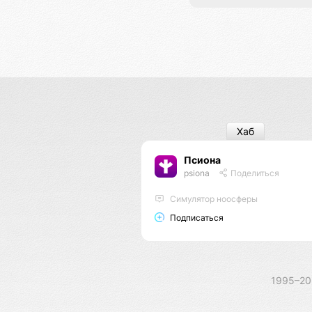
Хаб
Псиона
psiona
Поделиться
Cимулятор ноосферы
Подписаться
1995–2