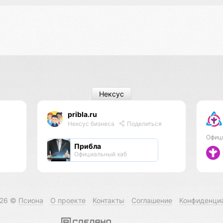
Нексус
pribla.ru
Нексус бизнеса
Поделиться
Офиц
Прибла
Официальный хаб
026 ©
Псиона
О проекте
Контакты
Соглашение
Конфиденци