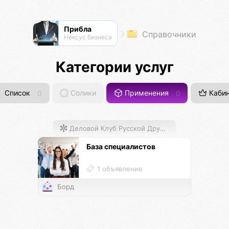
Прибла
Справочники
Нексус бизнеса
Категории услуг
Список
0
Солики
Применения
0
Кабин
Деловой Клуб Русской Дружины
База специалистов
1 объявление
Борд