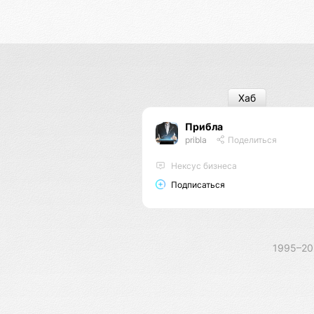
Хаб
Прибла
pribla
Поделиться
Нексус бизнеса
Подписаться
1995–2