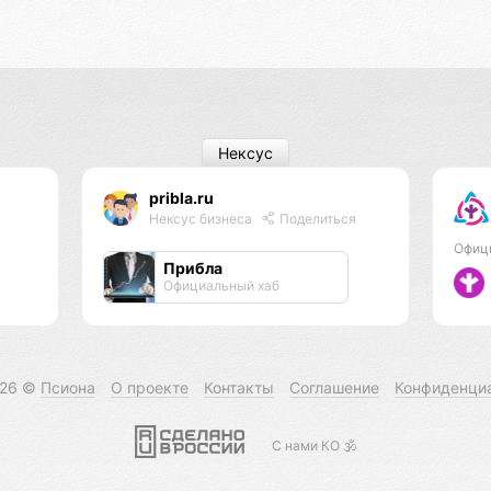
Нексус
pribla.ru
Нексус бизнеса
Поделиться
Офиц
Прибла
Официальный хаб
026 ©
Псиона
О проекте
Контакты
Соглашение
Конфиденци
С нами КО 🕉️