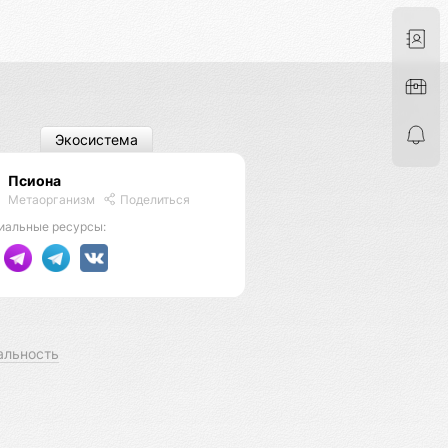
Экосистема
Псиона
Метаорганизм
Поделиться
иальные ресурсы:
альность