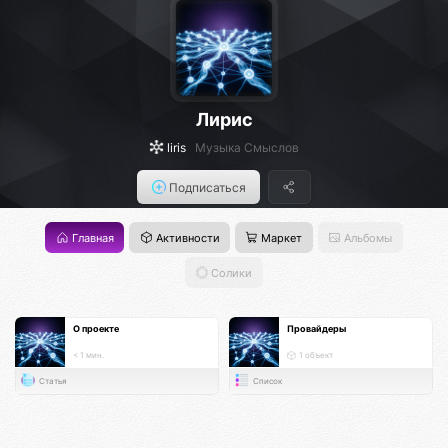
Лирис
liris
Музыка Смыслов
Подписаться
Главная
Активности
Маркет
Альбомы
Солики
О проекте
Провайдеры
< 1 мин.
1 объект
Статья
Список