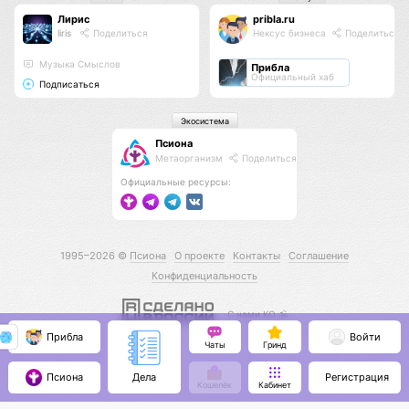
Лирис
pribla.ru
liris
Поделиться
Нексус бизнеса
Поделиться
Музыка Смыслов
Прибла
Официальный хаб
Подписаться
Экосистема
Псиона
Метаорганизм
Поделиться
Официальные ресурсы:
1995–2026 ©
Псиона
О проекте
Контакты
Соглашение
Конфиденциальность
С нами КО 🕉️
Прибла
Войти
Чаты
Гринд
Псиона
Регистрация
Дела
Кошелёк
Кабинет