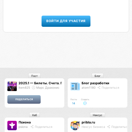
ВОЙТИ ДЛЯ УЧАСТИЯ
Пост
Блог
2025.1 — Билеты. Счета. Платежи. Кабинет организатора. Спецпро
Блог разработки
item825
Марс Драконис
atom1180
Поделиться
Посты
Создать
14
Хаб
Нексус
Псиона
pribla.ru
psiona
Поделиться
Нексус бизнеса
Поделиться