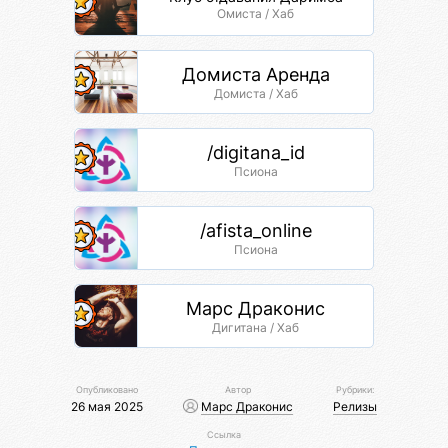
Омиста / Хаб
Домиста Аренда
Домиста / Хаб
/digitana_id
Псиона
/afista_online
Псиона
Марс Драконис
Дигитана / Хаб
Опубликовано
Автор
Рубрики:
26 мая 2025
Марс Драконис
Релизы
Ссылка