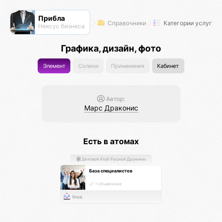
Прибла
Справочники
Категории услуг
Нексус бизнеса
Графика, дизайн, фото
Элемент
Солики
Применения
Кабинет
Автор:
Марс Драконис
Есть в атомах
Деловой Клуб Русской Дружины
База специалистов
1 объявление
Борд