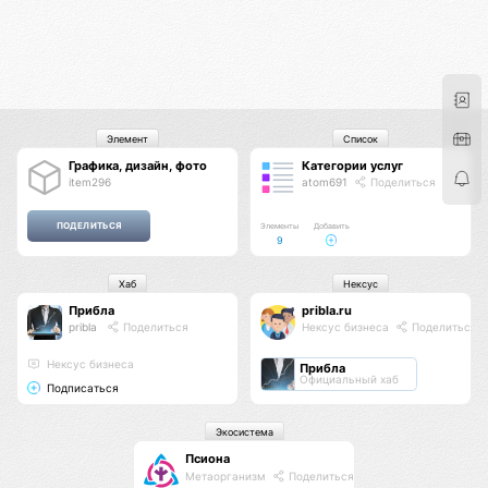
Элемент
Список
Графика, дизайн, фото
Категории услуг
item296
atom691
Поделиться
Элементы
Добавить
9
Хаб
Нексус
Прибла
pribla.ru
pribla
Поделиться
Нексус бизнеса
Поделиться
Нексус бизнеса
Прибла
Официальный хаб
Подписаться
Экосистема
Псиона
Метаорганизм
Поделиться