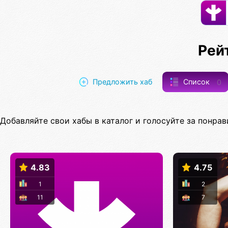
Рей
Предложить хаб
Список
0
Добавляйте свои хабы в каталог и голосуйте за понрав
4.83
4.75
1
2
11
7