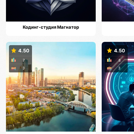
Кодинг-студия Магнатор
4.50
4.50
7
8
3
3