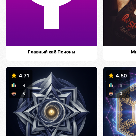
Главный хаб Псионы
М
4.71
4.50
4
5
6
3