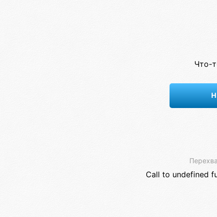
Что-т
Н
Перехва
Call to undefined f