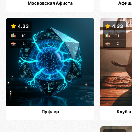
Московская Афиста
Афишл
4.33
4.33
10
11
2
2
Пуфлер
Клуб о