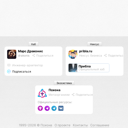
Хаб
Нексус
Марс Драконис
pribla.ru
drakonis
Поделиться
Нексус бизнеса
Поделиться
Инженер-архитектор
Прибла
Официальный хаб
Подписаться
Экосистема
Псиона
Метаорганизм
Поделиться
Официальные ресурсы:
1995–2026 ©
Псиона
О проекте
Контакты
Соглашение