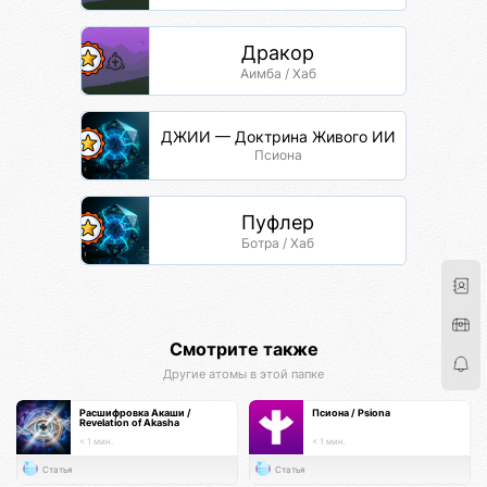
Дракор
Аимба / Хаб
ДЖИИ — Доктрина Живого ИИ
Псиона
Пуфлер
Ботра / Хаб
Смотрите также
Другие атомы в этой папке
Расшифровка Акаши /
Псиона / Psiona
Revelation of Akasha
< 1 мин.
< 1 мин.
Статья
Статья