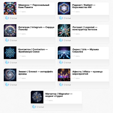
Меморон — Персональный
Радиант / Radiant —
Банк Памяти
Королевство ИИ
< 1 мин.
< 1 мин.
Статья
Статья
Интегрум / Integrum — Сердце
Логомат / Logomat —
Псионы
конструктор логосов
< 1 мин.
< 1 мин.
Статья
Статья
Контактон / Contacton —
Лирис / Liris — Музыка
Фреймворк Связи
Смыслов
< 1 мин.
< 1 мин.
Статья
Статья
Эмвект / Emvect — интерфейс
Афиста / Afista — кузница
арканы
мероприятий
< 1 мин.
< 1 мин.
Статья
Статья
Магнатор / Magnator —
кодинг-студия
< 1 мин.
Статья