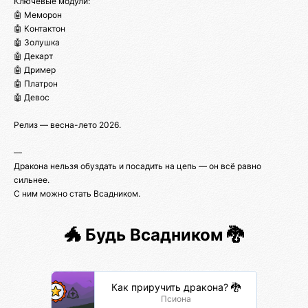
Ключевые модули:
🤖 Меморон
🤖 Контактон
🤖 Золушка
🤖 Декарт
🤖 Дример
🤖 Платрон
🤖 Девос
Релиз — весна-лето 2026.
—
Дракона нельзя обуздать и посадить на цепь — он всё равно
сильнее.
С ним можно стать Всадником.
🐲 Будь Всадником 🐉
Как приручить дракона? 🐉
Псиона