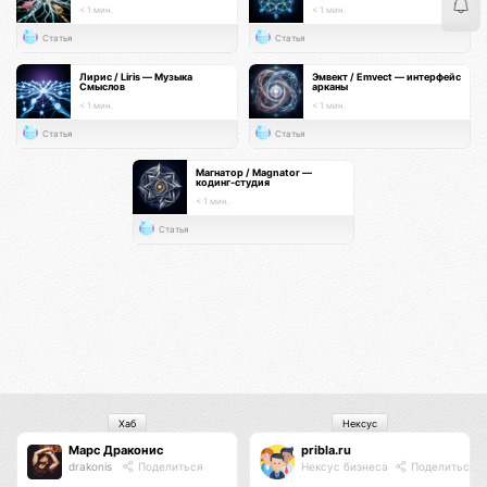
< 1 мин.
< 1 мин.
Статья
Статья
Лирис / Liris — Музыка
Эмвект / Emvect — интерфейс
Смыслов
арканы
< 1 мин.
< 1 мин.
Статья
Статья
Магнатор / Magnator —
кодинг-студия
< 1 мин.
Статья
Хаб
Нексус
Марс Драконис
pribla.ru
drakonis
Поделиться
Нексус бизнеса
Поделиться