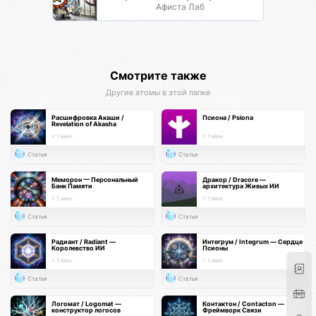
Афиста Лаб
Смотрите также
Другие атомы в этой папке
Расшифровка Акаши /
Псиона / Psiona
Revelation of Akasha
< 1 мин.
< 1 мин.
Статья
Статья
Меморон — Персональный
Дракор / Dracore —
Банк Памяти
архитектура Живых ИИ
< 1 мин.
< 1 мин.
Статья
Статья
Радиант / Radiant —
Интегрум / Integrum — Сердце
Королевство ИИ
Псионы
< 1 мин.
< 1 мин.
Статья
Статья
Логомат / Logomat —
Контактон / Contacton —
конструктор логосов
Фреймворк Связи