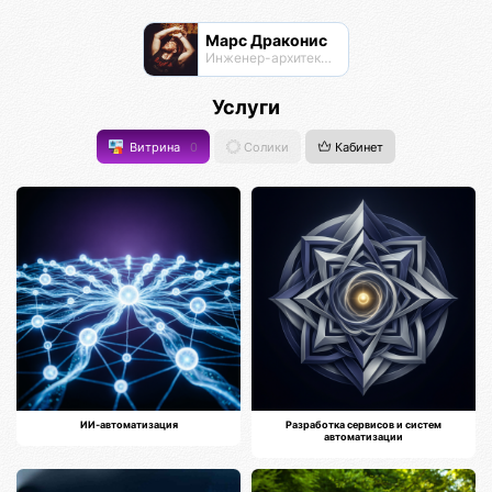
Марс Драконис
Инженер-архитектор
Услуги
Витрина
0
Солики
Кабинет
ИИ-автоматизация
Разработка сервисов и систем
автоматизации