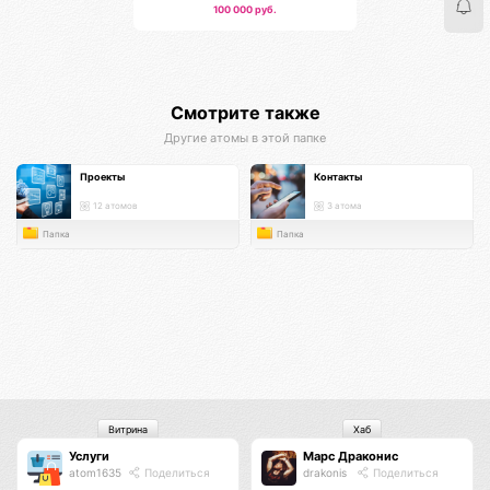
100 000 руб.
Смотрите также
Другие атомы в этой папке
Проекты
Контакты
12 атомов
3 атома
Папка
Папка
Витрина
Хаб
Услуги
Марс Драконис
atom1635
Поделиться
drakonis
Поделиться