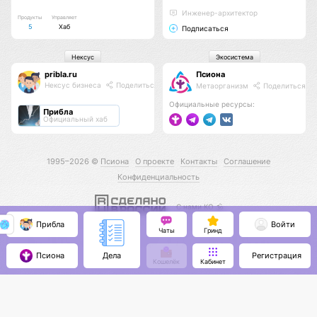
Инженер-архитектор
Продукты
Управляет
5
Хаб
Подписаться
Нексус
Экосистема
pribla.ru
Псиона
Нексус бизнеса
Поделиться
Метаорганизм
Поделиться
Официальные ресурсы:
Прибла
Официальный хаб
1995–2026 ©
Псиона
О проекте
Контакты
Соглашение
Конфиденциальность
С нами КО 🕉️
Прибла
Войти
Чаты
Гринд
Псиона
Регистрация
Дела
Кошелёк
Кабинет