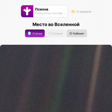
Псиона
О проекте
Cимулятор ноосферы
Место во Вселенной
Статья
Солики
Кабинет