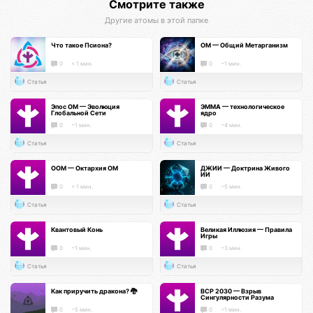
Смотрите также
Другие атомы в этой папке
Что такое Псиона?
ОМ — Общий Метарганизм
0
< 1 мин.
0
~1 мин.
Статья
Статья
Эпос ОМ — Эволюция
ЭММА — технологическое
Глобальной Сети
ядро
0
~1 мин.
0
~4 мин.
Статья
Статья
ООМ — Октархия ОМ
ДЖИИ — Доктрина Живого
ИИ
0
< 1 мин.
0
~5 мин.
Статья
Статья
Квантовый Конь
Великая Иллюзия — Правила
Игры
0
~1 мин.
0
~3 мин.
Статья
Статья
Как приручить дракона? 🐉
ВСР 2030 — Взрыв
Сингулярности Разума
0
~5 мин.
0
~1 мин.