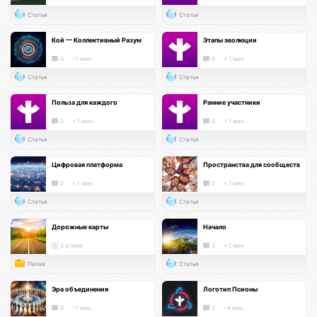
Статья
Статья
Кой — Коллективный Разум
Этапы эволюции
0
~1 мин.
0
< 1 мин.
Статья
Статья
Польза для каждого
Ранние участники
0
< 1 мин.
0
< 1 мин.
Статья
Статья
Цифровая платформа
Пространства для сообществ
0
< 1 мин.
0
< 1 мин.
Статья
Статья
Дорожные карты
Начало
3 атома
3
< 1 мин.
Папка
Статья
Эра объединения
Логотип Псионы
0
~1 мин.
2
~4 мин.