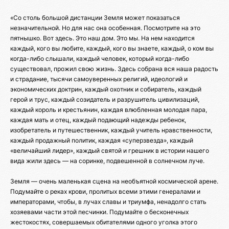
«Со столь большой дистанции Земля может показаться
незначительной. Но для нас она особенная. Посмотрите на это
пятнышко. Вот здесь. Это наш дом. Это мы. На нем находится
каждый, кого вы любите, каждый, кого вы знаете, каждый, о ком вы
когда-либо слышали, каждый человек, который когда-либо
существовал, прожил свою жизнь. Здесь собрана вся наша радость
и страдание, тысячи самоуверенных религий, идеологий и
экономических доктрин, каждый охотник и собиратель, каждый
герой и трус, каждый созидатель и разрушитель цивилизаций,
каждый король и крестьянин, каждая влюбленная молодая пара,
каждая мать и отец, каждый подающий надежды ребенок,
изобретатель и путешественник, каждый учитель нравственности,
каждый продажный политик, каждая «суперзвезда», каждый
«величайший лидер», каждый святой и грешник в истории нашего
вида жили здесь — на соринке, подвешенной в солнечном луче.
Земля — очень маленькая сцена на необъятной космической арене.
Подумайте о реках крови, пролитых всеми этими генералами и
императорами, чтобы, в лучах славы и триумфа, ненадолго стать
хозяевами части этой песчинки. Подумайте о бесконечных
жестокостях, совершаемых обитателями одного уголка этого