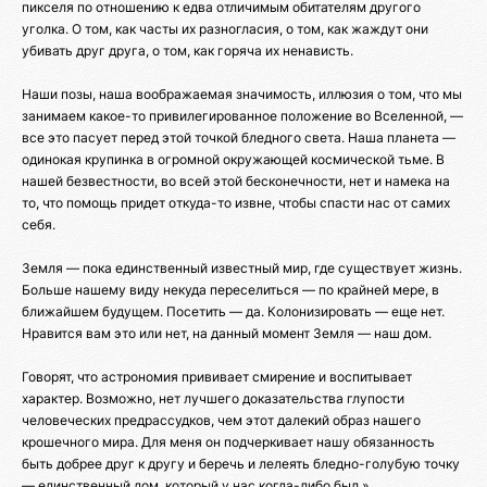
пикселя по отношению к едва отличимым обитателям другого
уголка. О том, как часты их разногласия, о том, как жаждут они
убивать друг друга, о том, как горяча их ненависть.
Наши позы, наша воображаемая значимость, иллюзия о том, что мы
занимаем какое-то привилегированное положение во Вселенной, —
все это пасует перед этой точкой бледного света. Наша планета —
одинокая крупинка в огромной окружающей космической тьме. В
нашей безвестности, во всей этой бесконечности, нет и намека на
то, что помощь придет откуда-то извне, чтобы спасти нас от самих
себя.
Земля — пока единственный известный мир, где существует жизнь.
Больше нашему виду некуда переселиться — по крайней мере, в
ближайшем будущем. Посетить — да. Колонизировать — еще нет.
Нравится вам это или нет, на данный момент Земля — наш дом.
Говорят, что астрономия прививает смирение и воспитывает
характер. Возможно, нет лучшего доказательства глупости
человеческих предрассудков, чем этот далекий образ нашего
крошечного мира. Для меня он подчеркивает нашу обязанность
быть добрее друг к другу и беречь и лелеять бледно-голубую точку
— единственный дом, который у нас когда-либо был.»