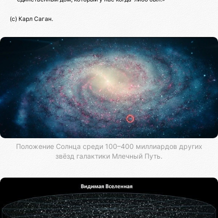
(с) Карл Саган.
Положение Солнца среди 100–400 миллиардов других
звёзд галактики Млечный Путь.