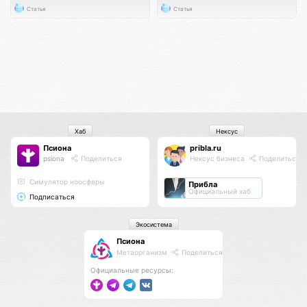
Статья
Статья
Хаб
Нексус
Псиона
pribla.ru
psiona
Поделиться
Нексус бизнеса
Поделиться
Cимулятор ноосферы
Прибла
Официальный хаб
Подписаться
Экосистема
Псиона
Метаорганизм
Поделиться
Официальные ресурсы: