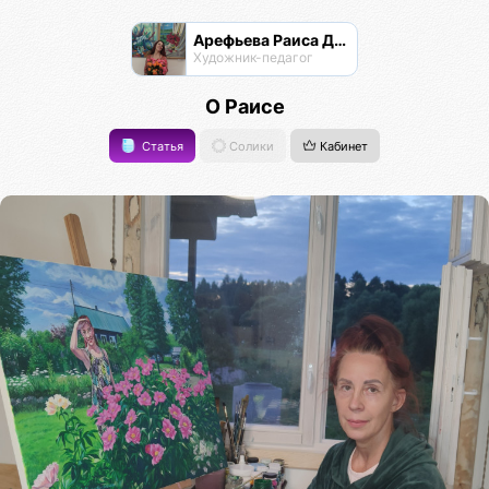
Арефьева Раиса Дмитриевна
Художник-педагог
О Раисе
Статья
Солики
Кабинет