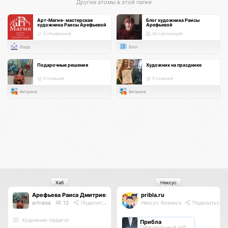
Другие атомы в этой папке
Арт-Магия- мастерская
Блог художника Раисы
художника Раисы Арефьевой
Арефьевой
0 объявлений
45 публикаций
Борд
Блог
Подарочные решения
Художник на празднике
5 позиций
5 позиций
Витрина
Витрина
Хаб
Нексус
Арефьева Раиса Дмитриевна
pribla.ru
artraisa
12
Поделиться
Нексус бизнеса
Поделиться
Художник-педагог
Прибла
Официальный хаб