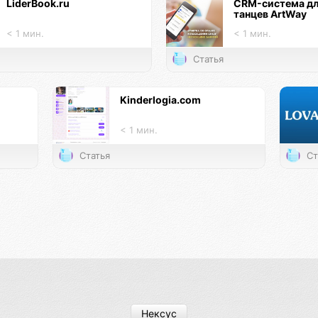
LiderBook.ru
CRM-система д
танцев ArtWay
< 1 мин.
< 1 мин.
Статья
Kinderlogia.com
< 1 мин.
Статья
Ст
Нексус