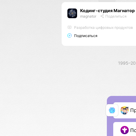
Кодинг-студия Магнатор
magnator
Поделиться
Разработка цифровых продуктов
Подписаться
1995–2
П
П