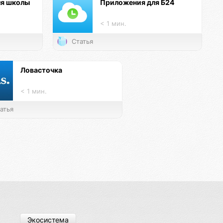
ля школы
Приложения для Б24
< 1 мин.
Статья
Ловасточка
< 1 мин.
атья
Экосистема