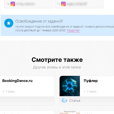
Смотрите также
Другие атомы в этой папке
BookingDance.ru
Пуфлер
< 1 мин.
< 1 мин.
Статья