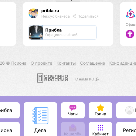
pribla.ru
Нексус бизнеса
Поделиться
Офиц
Прибла
Официальный хаб
026 ©
Псиона
О проекте
Контакты
Соглашение
Конфиденци
С нами КО 🕉️
рибла
Чаты
Гринд
сиона
Реги
Дела
Кошелёк
Кабинет