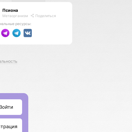
Псиона
Метаорганизм
Поделиться
иальные ресурсы:
альность
Войти
страция