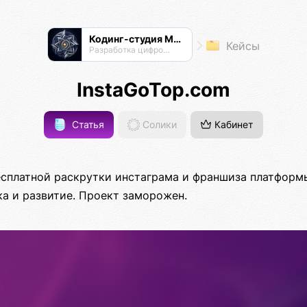
Кодинг-студия Магнатор
Кейсы
Разработка цифровых продуктов
InstaGoTop.com
Статья
Солики
Кабинет
есплатной раскрутки инстаграма и франшиза платформ
ка и развитие. Проект заморожен.