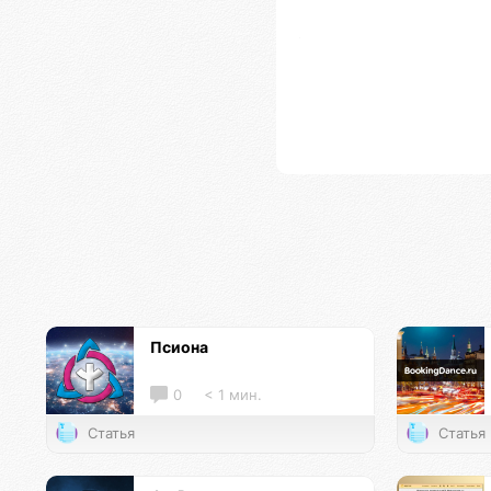
Псиона
0
< 1 мин.
Статья
Статья